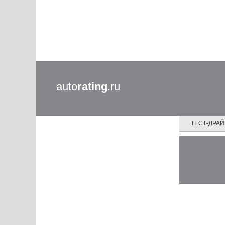
auto
rating
.ru
ТЕСТ-ДРА