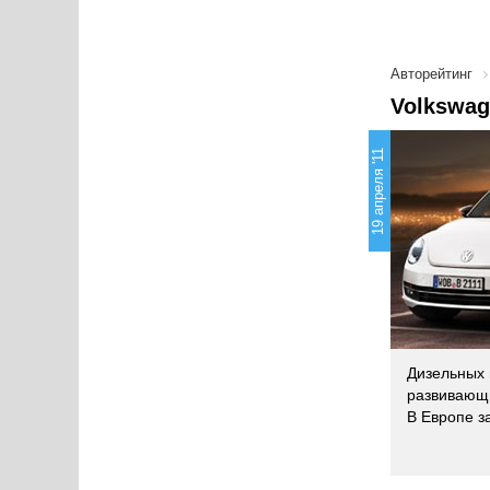
Авторейтинг
Volkswag
19 апреля '11
Дизельных 
развивающи
В Европе з