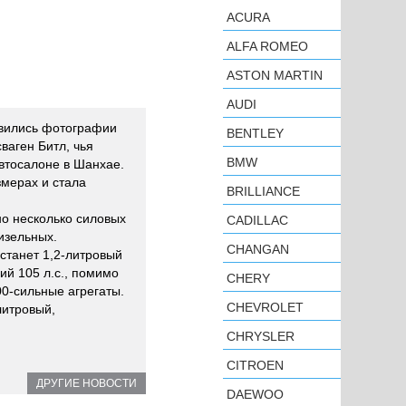
ACURA
ALFA ROMEO
ASTON MARTIN
AUDI
вились фотографии
BENTLEY
сваген Битл, чья
BMW
втосалоне в Шанхае.
змерах и стала
BRILLIANCE
о несколько силовых
CADILLAC
дизельных.
CHANGAN
станет 1,2-литровый
й 105 л.с., помимо
CHERY
00-сильные агрегаты.
CHEVROLET
литровый,
CHRYSLER
CITROEN
ДРУГИЕ НОВОСТИ
DAEWOO