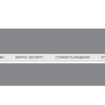
ЙВЫ
ВОПРОС ЭКСПЕРТУ
СТОИМОСТЬ ВЛАДЕНИЯ
О