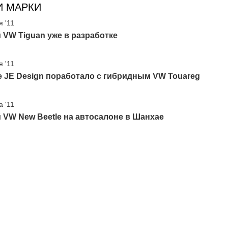
И МАРКИ
я '11
VW Tiguan уже в разработке
я '11
 JE Design поработало с гибридным VW Touareg
а '11
VW New Beetle на автосалоне в Шанхае