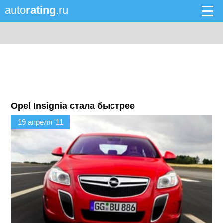
auto
rating
.ru
Opel Insignia стала быстрее
19 апреля '11