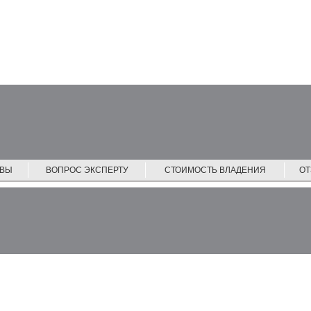
ЙВЫ
ВОПРОС ЭКСПЕРТУ
СТОИМОСТЬ ВЛАДЕНИЯ
О