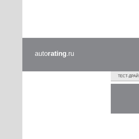
auto
rating
.ru
ТЕСТ-ДРА