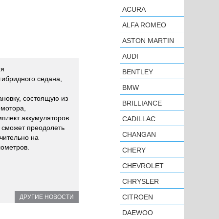
ACURA
ALFA ROMEO
ASTON MARTIN
AUDI
ия
BENTLEY
гибридного седана,
BMW
.
ановку, состоящую из
BRILLIANCE
омотора,
мплект аккумуляторов.
CADILLAC
 сможет преодолеть
CHANGAN
чительно на
лометров.
CHERY
CHEVROLET
CHRYSLER
CITROEN
ДРУГИЕ НОВОСТИ
DAEWOO