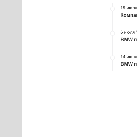
19 июля
Компа
6 июля 
BMW пр
14 июня
BMW пр