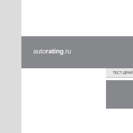
auto
rating
.ru
ТЕСТ-ДРА