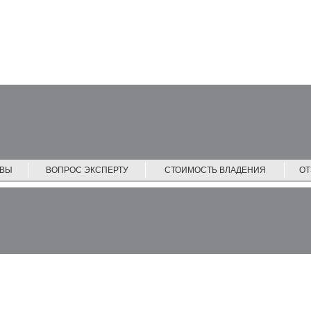
ЙВЫ
ВОПРОС ЭКСПЕРТУ
СТОИМОСТЬ ВЛАДЕНИЯ
О