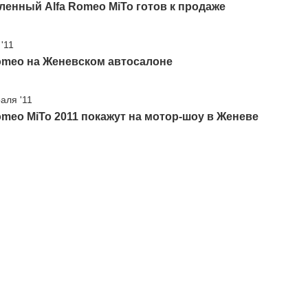
енный Alfa Romeo MiTo готов к продаже
'11
omeo на Женевском автосалоне
аля '11
omeo MiTo 2011 покажут на мотор-шоу в Женеве