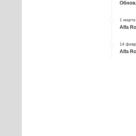
Обновл
1 марта 
Alfa R
14 февр
Alfa R