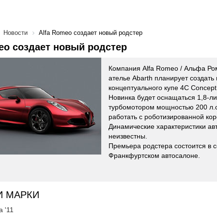
Новости
Alfa Romeo создает новый родстер
eo создает новый родстер
Компания Alfa Romeo / Альфа Ро
ателье Abarth планирует создать 
концептуального купе 4C Concept
Новинка будет оснащаться 1,8-л
турбомотором мощностью 200 л.с
работать с роботизированной кор
Динамические характеристики ав
неизвестны.
Премьера родстера состоится в 
Франкфуртском автосалоне.
И МАРКИ
а '11