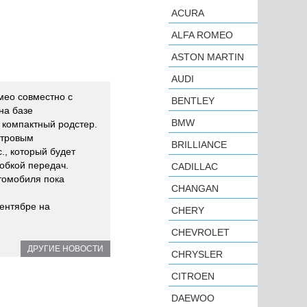
ACURA
ALFA ROMEO
ASTON MARTIN
AUDI
мео совместно с
BENTLEY
на базе
BMW
 компактный родстер.
итровым
BRILLIANCE
., который будет
обкой передач.
CADILLAC
томобиля пока
CHANGAN
сентябре на
CHERY
CHEVROLET
ДРУГИЕ НОВОСТИ
CHRYSLER
CITROEN
DAEWOO