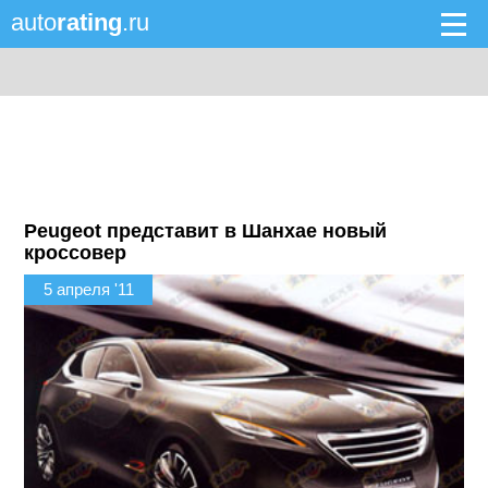
auto
rating
.ru
Peugeot представит в Шанхае новый
кроссовер
5 апреля '11