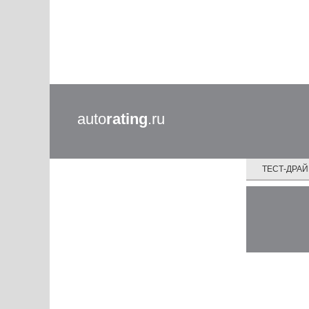
auto
rating
.ru
ТЕСТ-ДРА