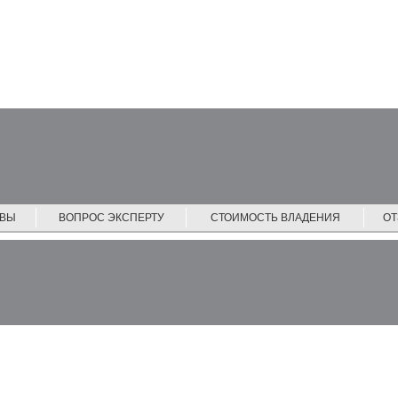
ЙВЫ
ВОПРОС ЭКСПЕРТУ
СТОИМОСТЬ ВЛАДЕНИЯ
О