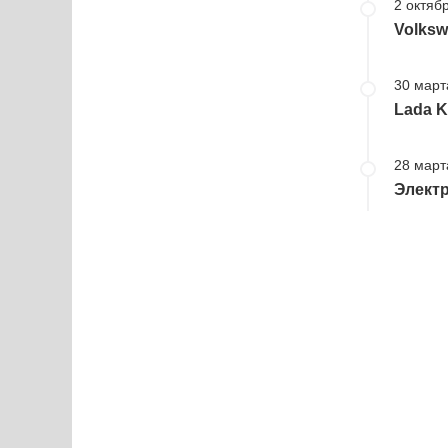
2 октябр
Volksw
30 март
Lada K
28 март
Элект