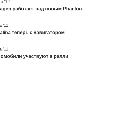
я '12
agen работает над новым Phaeton
а '11
alina теперь с навигатором
а '11
ромобили участвуют в ралли