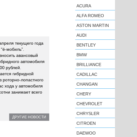
ACURA
ALFA ROMEO
ASTON MARTIN
AUDI
апреля текущего года
BENTLEY
 “ё-мобиль”.
BMW
 вносить авансовый
гибридного автомобиля
BRILLIANCE
00 рублей.
ается гибридной
CADILLAC
з роторно-лопастного
CHANGAN
ас хода у автомобиля
 сотни занимает всего
CHERY
CHEVROLET
CHRYSLER
ДРУГИЕ НОВОСТИ
CITROEN
DAEWOO