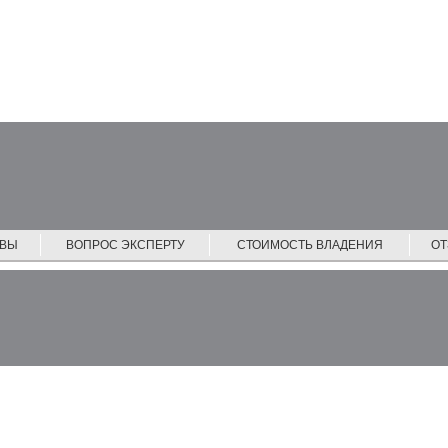
ЙВЫ
ВОПРОС ЭКСПЕРТУ
СТОИМОСТЬ ВЛАДЕНИЯ
О