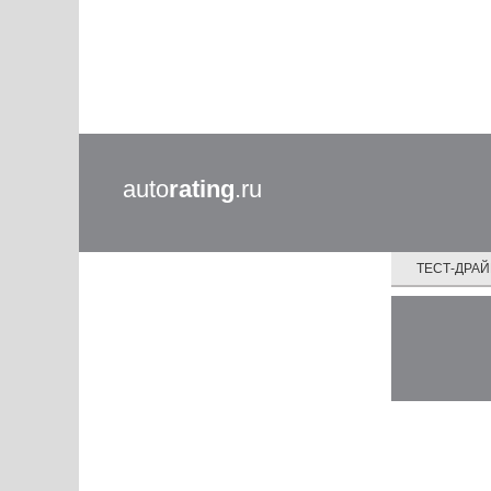
auto
rating
.ru
ТЕСТ-ДРА