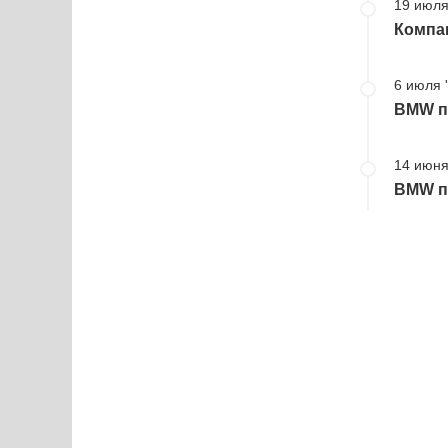
19 июля
Компа
6 июля 
BMW пр
14 июня
BMW пр