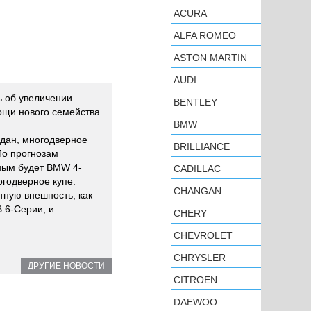
ACURA
ALFA ROMEO
ASTON MARTIN
AUDI
 об увеличении
BENTLEY
ощи нового семейства
BMW
едан, многодверное
BRILLIANCE
По прогнозам
ным будет BMW 4-
CADILLAC
огодверное купе.
CHANGAN
тную внешность, как
 6-Серии, и
CHERY
CHEVROLET
CHRYSLER
ДРУГИЕ НОВОСТИ
CITROEN
DAEWOO