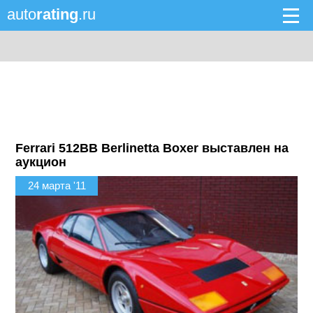
auto
rating
.ru
Ferrari 512BB Berlinetta Boxer выставлен на
аукцион
24 марта '11