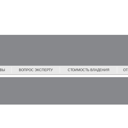
ЙВЫ
ВОПРОС ЭКСПЕРТУ
СТОИМОСТЬ ВЛАДЕНИЯ
О