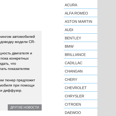
ACURA
ALFA ROMEO
ASTON MARTIN
AUDI
нингом автомобилей
BENTLEY
 доводку модели CR-
BMW
ность двигателя и
BRILLIANCE
 пока конкретных
CADILLAC
дать, что
пать показателям
CHANGAN
CHERY
ски тюнер предложит
омобиля при помощи
CHEVROLET
 и диффузор.
CHRYSLER
CITROEN
ДРУГИЕ НОВОСТИ
DAEWOO