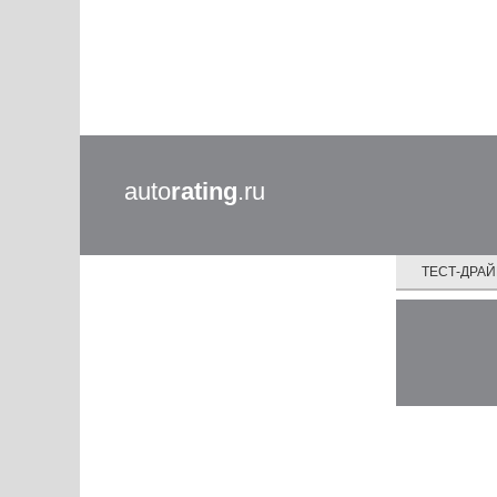
auto
rating
.ru
ТЕСТ-ДРА