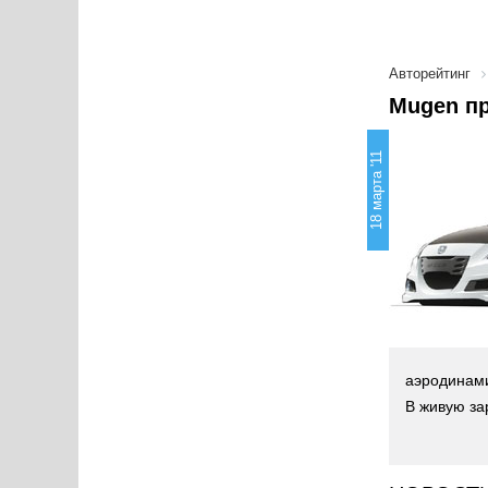
Авторейтинг
Mugen пр
18 марта '11
аэродинами
В живую за