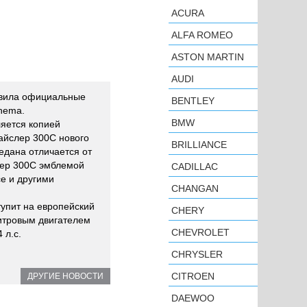
ACURA
ALFA ROMEO
ASTON MARTIN
AUDI
авила официальные
BENTLEY
hema.
BMW
яется копией
райслер 300С нового
BRILLIANCE
едана отличается от
слер 300С эмблемой
CADILLAC
е и другими
CHANGAN
тупит на европейский
CHERY
итровым двигателем
CHEVROLET
 л.с.
CHRYSLER
CITROEN
ДРУГИЕ НОВОСТИ
DAEWOO