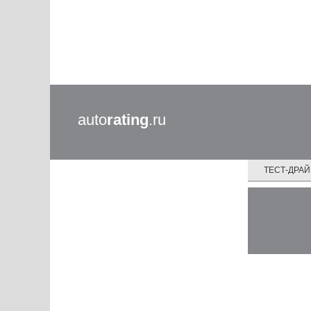
auto
rating
.ru
ТЕСТ-ДРА