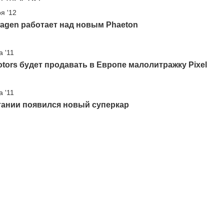
я '12
agen работает над новым Phaeton
а '11
otors будет продавать в Европе малолитражку Pixel
а '11
тании появился новый суперкар