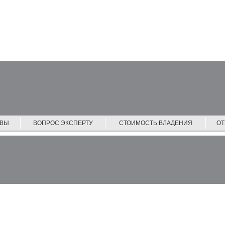
ЙВЫ
ВОПРОС ЭКСПЕРТУ
СТОИМОСТЬ ВЛАДЕНИЯ
О