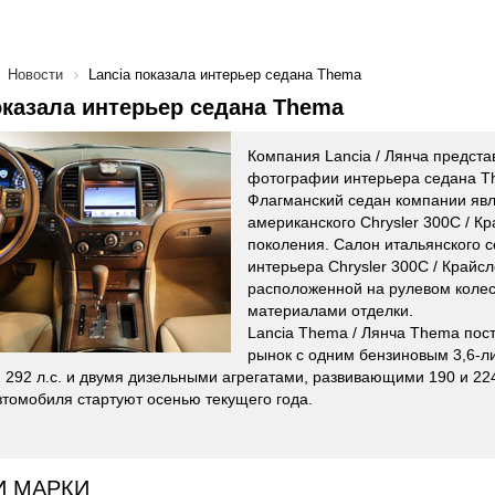
Новости
Lancia показала интерьер седана Thema
оказала интерьер седана Thema
Компания Lancia / Лянча предст
фотографии интерьера седана T
Флагманский седан компании явл
американского Chrysler 300C / К
поколения. Салон итальянского с
интерьера Chrysler 300C / Край
расположенной на рулевом колес
материалами отделки.
Lancia Thema / Лянча Thema пос
рынок с одним бензиновым 3,6-л
292 л.с. и двумя дизельными агрегатами, развивающими 190 и 224
томобиля стартуют осенью текущего года.
И МАРКИ