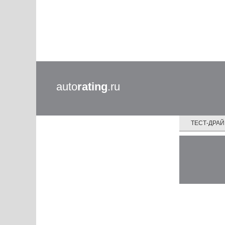
auto
rating
.ru
ТЕСТ-ДРА