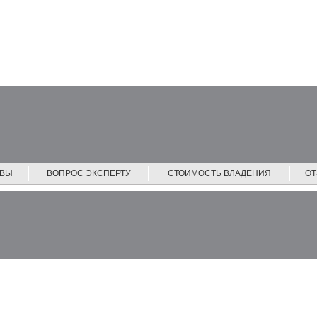
ЙВЫ
ВОПРОС ЭКСПЕРТУ
СТОИМОСТЬ ВЛАДЕНИЯ
О