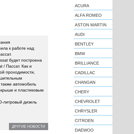
ACURA
ALFA ROMEO
ASTON MARTIN
AUDI
пания
BENTLEY
пила к работе над
BMW
ассат.
sat будет построена
BRILLIANCE
 / Пассат. Как и
ой проходимости,
CADILLAC
ушительным
CHANGAN
 также автомобиль
 крыше и пластиковым
CHERY
CHEVROLET
0-литровый дизель
CHRYSLER
CITROEN
ДРУГИЕ НОВОСТИ
DAEWOO