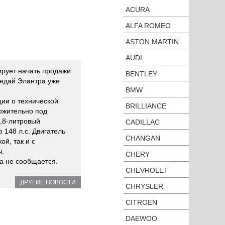
ACURA
ALFA ROMEO
ASTON MARTIN
AUDI
ирует начать продажи
BENTLEY
Хендай Элантра уже
BMW
ии о технической
BRILLIANCE
ожительно под
1,8-литровый
CADILLAC
148 л.с. Двигатель
CHANGAN
ой, так и с
ч.
CHERY
ка не сообщается.
CHEVROLET
ДРУГИЕ НОВОСТИ
CHRYSLER
CITROEN
DAEWOO