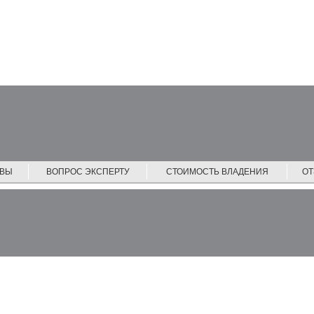
ЙВЫ
ВОПРОС ЭКСПЕРТУ
СТОИМОСТЬ ВЛАДЕНИЯ
О