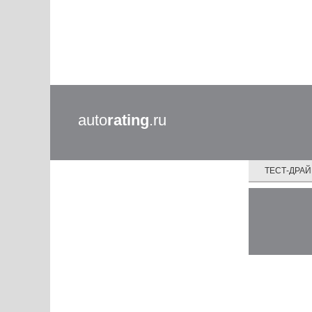
auto
rating
.ru
ТЕСТ-ДРА