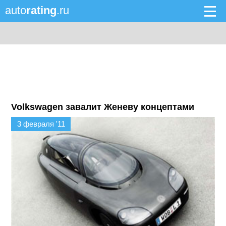
auto
rating
.ru
Volkswagen завалит Женеву концептами
3 февраля '11