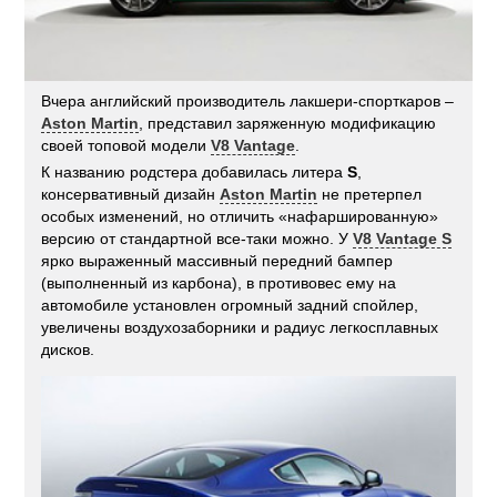
Вчера английский производитель лакшери-спорткаров –
Aston Martin
, представил заряженную модификацию
своей топовой модели
V8 Vantage
.
К названию родстера добавилась литера
S
,
консервативный дизайн
Aston Martin
не претерпел
особых изменений, но отличить «нафаршированную»
версию от стандартной все-таки можно. У
V8 Vantage S
ярко выраженный массивный передний бампер
(выполненный из карбона), в противовес ему на
автомобиле установлен огромный задний спойлер,
увеличены воздухозаборники и радиус легкосплавных
дисков.