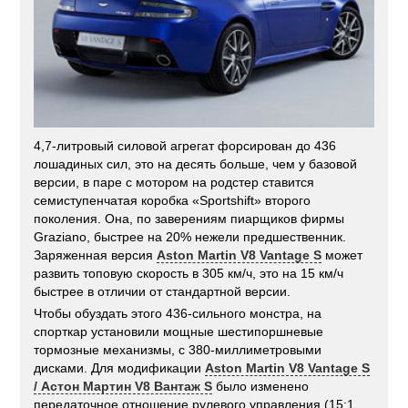
4,7-литровый силовой агрегат форсирован до 436
лошадиных сил, это на десять больше, чем у базовой
версии, в паре с мотором на родстер ставится
семиступенчатая коробка «Sportshift» второго
поколения. Она, по заверениям пиарщиков фирмы
Graziano, быстрее на 20% нежели предшественник.
Заряженная версия
Aston Martin V8 Vantage S
может
развить топовую скорость в 305 км/ч, это на 15 км/ч
быстрее в отличии от стандартной версии.
Чтобы обуздать этого 436-сильного монстра, на
спорткар установили мощные шестипоршневые
тормозные механизмы, с 380-миллиметровыми
дисками. Для модификации
Aston Martin V8 Vantage S
/ Астон Мартин V8 Вантаж S
было изменено
передаточное отношение рулевого управления (15:1