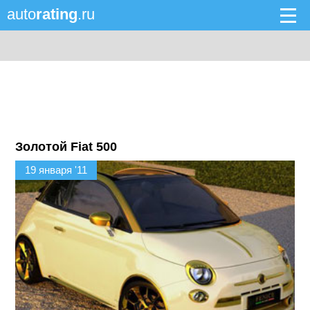
auto
rating
.ru
Золотой Fiat 500
19 января '11