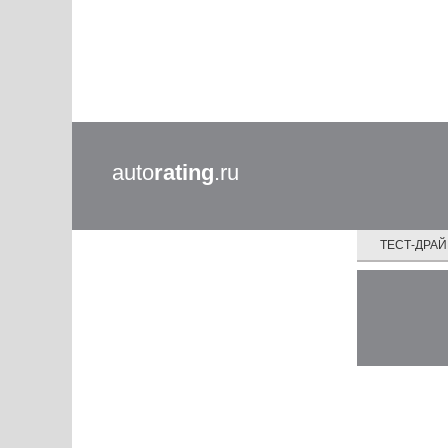
auto
rating
.ru
ТЕСТ-ДРА