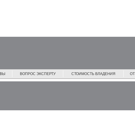
ЙВЫ
ВОПРОС ЭКСПЕРТУ
СТОИМОСТЬ ВЛАДЕНИЯ
О