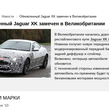
Новости
Обновленный Jaguar XK замечен в Великобритании
ный Jaguar XK замечен в Великобритании
В Великобритании начались дор
рестайлингового купе
Jaguar XK 
Новинка получит новую переднюю
модернизированный передний бам
задний диффузор и спойлер.
Возможно, интерьер автомобиля 
обновится.
С технической стороны изменений
автомобиль по-прежнему будет п
бензиновыми моторами мощностью
И МАРКИ
ря '10