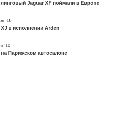
йлинговый Jaguar XF поймали в Европе
ря '10
 XJ в исполнении Arden
я '10
 на Парижском автосалоне