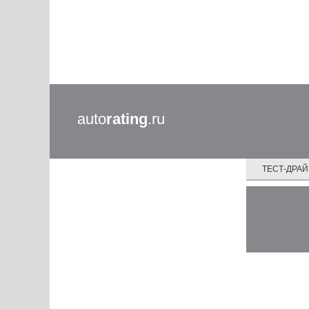
auto
rating
.ru
ТЕСТ-ДРА