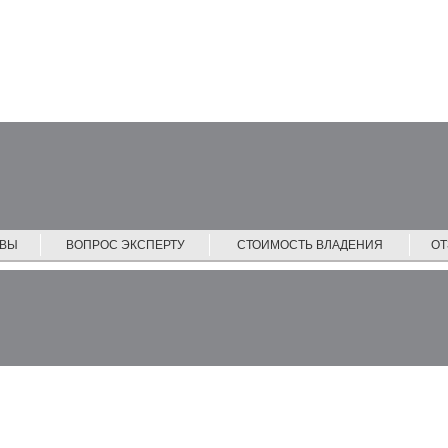
ЙВЫ
ВОПРОС ЭКСПЕРТУ
СТОИМОСТЬ ВЛАДЕНИЯ
О