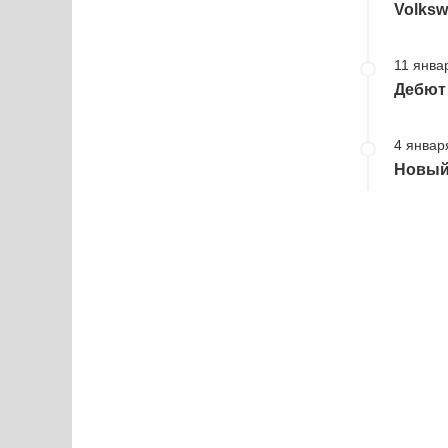
Volksw
11 янва
Дебют 
4 января
Новый 