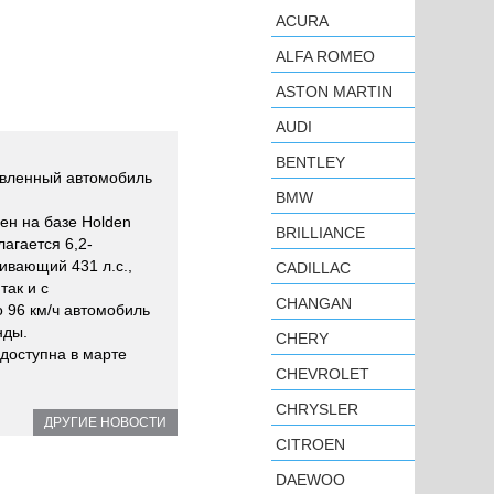
ACURA
ALFA ROMEO
ASTON MARTIN
AUDI
BENTLEY
овленный автомобиль
BMW
ен на базе Holden
BRILLIANCE
агается 6,2-
ивающий 431 л.с.,
CADILLAC
так и с
CHANGAN
 96 км/ч автомобиль
нды.
CHERY
доступна в марте
CHEVROLET
CHRYSLER
ДРУГИЕ НОВОСТИ
CITROEN
DAEWOO