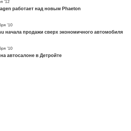
я '12
agen работает над новым Phaeton
бря '10
su начала продажи сверх экономичного автомобиля
бря '10
 на автосалоне в Детройте