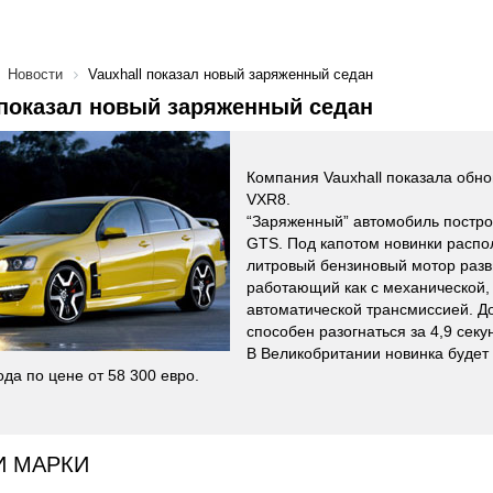
Новости
Vauxhall показал новый заряженный седан
 показал новый заряженный седан
Компания Vauxhall показала обн
VXR8.
“Заряженный” автомобиль постро
GTS. Под капотом новинки распол
литровый бензиновый мотор разв
работающий как с механической, 
автоматической трансмиссией. До
способен разогнаться за 4,9 секу
В Великобритании новинка будет 
ода по цене от 58 300 евро.
И МАРКИ