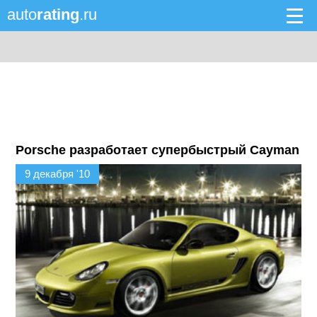
auto
rating
.ru
Porsche разработает супербыстрый Cayman
9 декабря '10