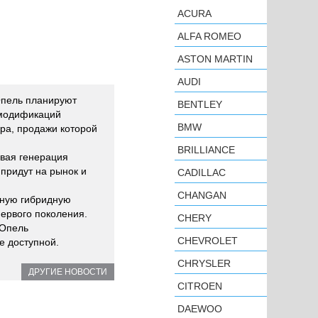
ACURA
ALFA ROMEO
ASTON MARTIN
AUDI
Опель планируют
BENTLEY
 модификаций
BMW
ра, продажи которой
BRILLIANCE
овая генерация
 придут на рынок и
CADILLAC
CHANGAN
нную гибридную
первого поколения.
CHERY
 Опель
CHEVROLET
е доступной.
CHRYSLER
ДРУГИЕ НОВОСТИ
CITROEN
DAEWOO