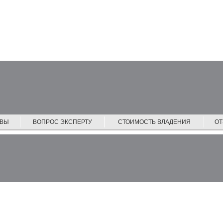
ЙВЫ
ВОПРОС ЭКСПЕРТУ
СТОИМОСТЬ ВЛАДЕНИЯ
О