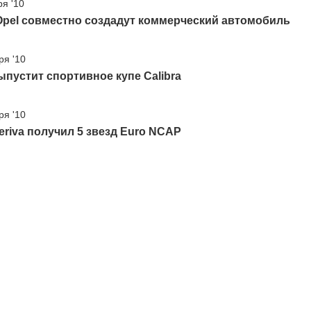
ря '10
 Opel совместно создадут коммерческий автомобиль
ря '10
ыпустит спортивное купе Calibra
ря '10
eriva получил 5 звезд Euro NCAP