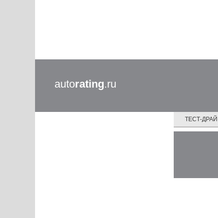
auto
rating
.ru
ТЕСТ-ДРА