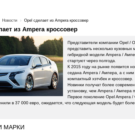
Новости
Opel сделает из Ampera кроссовер
лает из Ampera кроссовер
Представители компании Opel / 
представить несколько кузовных
гибридной модели Ampera / Ампе
стартуют через полгода.
К 2015 году на рынке появится н
седана Ampera / Ампера, а с ним
компактный хэтчбек и кроссовер.
Новинки получат более совреме
установку, чем Ampera / Ампера 
Первое поколение Opel Ampera /
нили в 37 000 евро, ожидается, что следующая модель будет боле
И МАРКИ