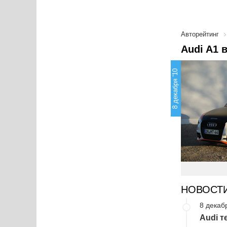
Авторейтинг
Audi A1 
8 декабря '10
НОВОСТ
8 декаб
Audi т