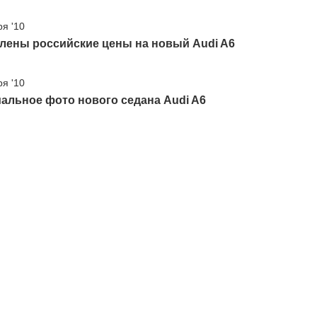
ря '10
лены российские цены на новый Audi A6
ря '10
альное фото нового седана Audi A6