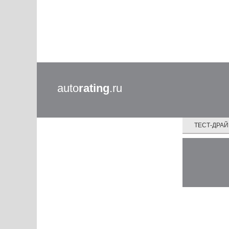
auto
rating
.ru
ТЕСТ-ДРА