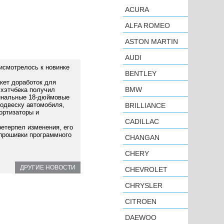
ACURA
ALFA ROMEO
ASTON MARTIN
AUDI
исмотрелось к новинке
BENTLEY
кет доработок для
BMW
 хэтчбека получил
гинальные 18-дюймовые
подвеску автомобиля,
BRILLIANCE
ортизаторы и
CADILLAC
ретерпел изменения, его
прошивки программного
CHANGAN
CHERY
ДРУГИЕ НОВОСТИ
CHEVROLET
CHRYSLER
CITROEN
DAEWOO