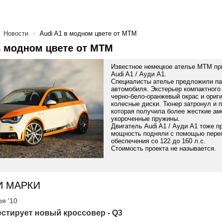
Новости
Audi A1 в модном цвете от MTM
в модном цвете от MTM
Известное немецкое ателье MTM пр
Audi A1 / Ауди А1.
Специалисты ателье предложили па
автомобиля. Экстерьер компактного
черно-бело-оранжевый окрас и ори
колесные диски. Тюнер затронул и 
которая получила более жесткие ам
укороченные пружины.
Двигатель Audi A1 / Ауди А1 тоже п
мощность подняли с помощью пере
обеспечения со 122 до 160 л.с.
Стоимость проекта не называется.
И МАРКИ
ря '10
естирует новый кроссовер - Q3