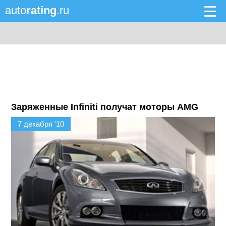
auto
rating
.ru
Заряженные Infiniti получат моторы AMG
7 декабря '10