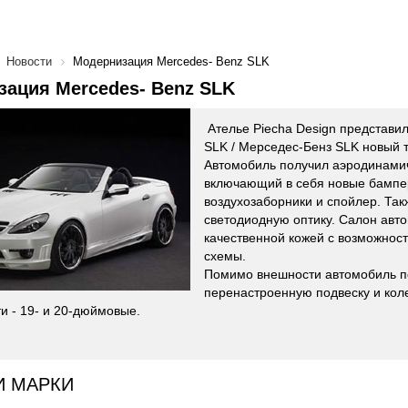
Новости
Модернизация Mercedes- Benz SLK
ация Mercedes- Benz SLK
Ателье Piecha Design представи
SLK / Мерседес-Бенз SLK новый т
Автомобиль получил аэродинамич
включающий в себя новые бампер
воздухозаборники и спойлер. Так
светодиодную оптику. Салон авт
качественной кожей с возможнос
схемы.
Помимо внешности автомобиль п
перенастроенную подвеску и кол
и - 19- и 20-дюймовые.
И МАРКИ