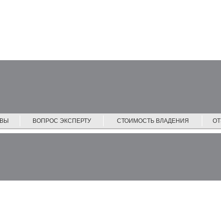
ЙВЫ
ВОПРОС ЭКСПЕРТУ
СТОИМОСТЬ ВЛАДЕНИЯ
О