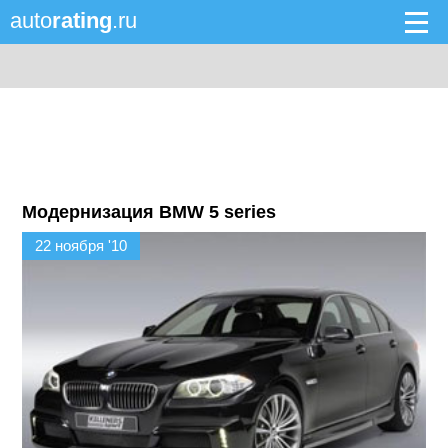
auto
rating
.ru
Модернизация BMW 5 series
22 ноября '10