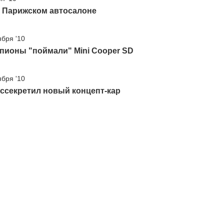
а Парижском автосалоне
ября '10
пионы "поймали" Mini Cooper SD
ября '10
ассекретил новый концепт-кар