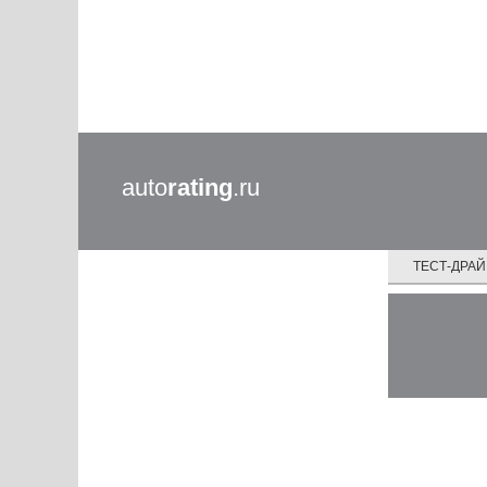
auto
rating
.ru
ТЕСТ-ДРА