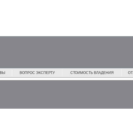
ЙВЫ
ВОПРОС ЭКСПЕРТУ
СТОИМОСТЬ ВЛАДЕНИЯ
О