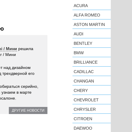
ACURA
ALFA ROMEO
ASTON MARTIN
ию
AUDI
BENTLEY
ni / Мини
решила
BMW
r / Мини
BRILLIANCE
т над дизайном
CADILLAC
д трехдверной его
CHANGAN
обираться серийно,
CHERY
 узнаем в марте
осалоне.
CHEVROLET
CHRYSLER
ДРУГИЕ НОВОСТИ
CITROEN
DAEWOO