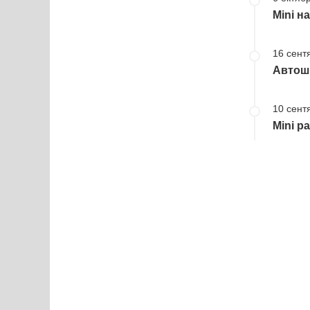
Mini н
16 сент
Автош
10 сент
Mini р