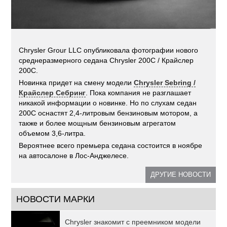
Chrysler Grour LLC опубликовала фотографии нового
среднеразмерного седана Chrysler 200C / Крайслер
200С.
Новинка придет на смену модели
Chrysler Sebring /
Крайслер Себринг
. Пока компания не разглашает
никакой информации о новинке. Но по слухам седан
200C оснастят 2,4-литровым бензиновым мотором, а
также и более мощным бензиновым агрегатом
объемом 3,6-литра.
Вероятнее всего премьера седана состоится в ноябре
на автосалоне в Лос-Анджелесе.
ДРУГИЕ НОВОСТИ
НОВОСТИ МАРКИ
Chrysler знакомит с преемником модели