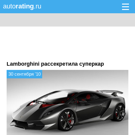
auto
rating
.ru
Lamborghini рассекретила суперкар
30 сентября '10