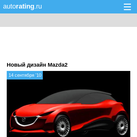
auto
rating
.ru
Новый дизайн Mazda2
14 сентября '10