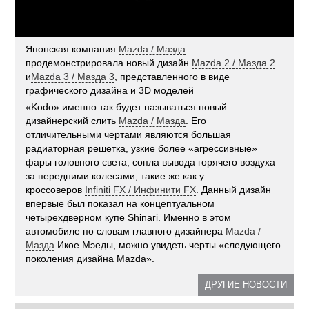
Японская компания
Mazda / Мазда
продемонстрировала новый дизайн
Mazda 2 / Мазда 2
и
Mazda 3 / Мазда 3
, представленного в виде
графического дизайна и 3D моделей
«Kodo» именно так будет называться новый
дизайнерский слить
Mazda / Мазда
. Его
отличительными чертами являются большая
радиаторная решетка, узкие более «агрессивные»
фары головного света, сопла вывода горячего воздуха
за передними колесами, такие же как у
кроссоверов
Infiniti FX / Инфинити FX
. Данный дизайн
впервые был показал на концептуальном
четырехдверном купе Shinari. Именно в этом
автомобиле по словам главного дизайнера
Mazda /
Мазда
Икое Мэеды, можно увидеть черты «следующего
поколения дизайна Mazda».
ДРУГИЕ НОВОСТИ