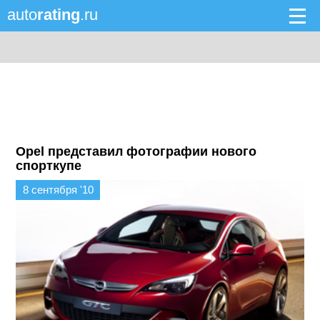
auto
rating
.ru
Opel представил фотографии нового
спорткупе
8 сентября '10