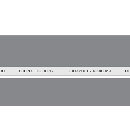
ЙВЫ
ВОПРОС ЭКСПЕРТУ
СТОИМОСТЬ ВЛАДЕНИЯ
О