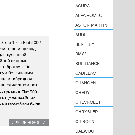
ACURA
ALFA ROMEO
ASTON MARTIN
AUDI
 л и 1.4 л Fiat 500 /
BENTLEY
чит еще и привод
BMW
для культовой
й той системе,
BRILLIANCE
го брата» - Fiat
 двум бензиновым
CADILLAC
еще и гибридная
CHANGAN
на сжиженном газе.
карнация Fiat 500 /
CHERY
им из успешнейших
CHEVROLET
 на автомобили были
CHRYSLER
CITROEN
ДРУГИЕ НОВОСТИ
DAEWOO