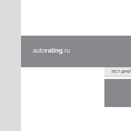
auto
rating
.ru
ТЕСТ-ДРА