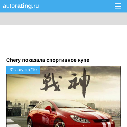
auto
rating
.ru
Chery показала спортивное купе
31 августа '10