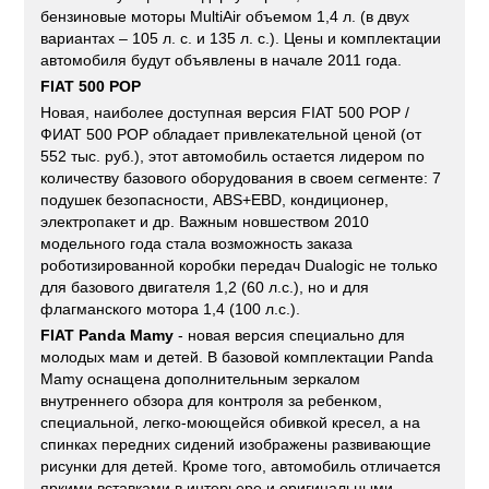
бензиновые моторы MultiAir объемом 1,4 л. (в двух
вариантах – 105 л. с. и 135 л. с.). Цены и комплектации
автомобиля будут объявлены в начале 2011 года.
FIAT 500 POP
Новая, наиболее доступная версия FIAT 500 POP /
ФИАТ 500 POP обладает привлекательной ценой (от
552 тыс. руб.), этот автомобиль остается лидером по
количеству базового оборудования в своем сегменте: 7
подушек безопасности, АBS+EBD, кондиционер,
электропакет и др. Важным новшеством 2010
модельного года стала возможность заказа
роботизированной коробки передач Dualogic не только
для базового двигателя 1,2 (60 л.с.), но и для
флагманского мотора 1,4 (100 л.с.).
FIAT Panda Mamy
- новая версия специально для
молодых мам и детей. В базовой комплектации Panda
Mamy оснащена дополнительным зеркалом
внутреннего обзора для контроля за ребенком,
специальной, легко-моющейся обивкой кресел, а на
спинках передних сидений изображены развивающие
рисунки для детей. Кроме того, автомобиль отличается
яркими вставками в интерьере и оригинальными