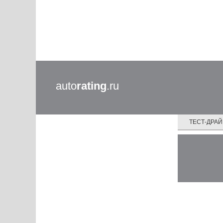
auto
rating
.ru
ТЕСТ-ДРА