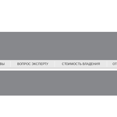
ЙВЫ
ВОПРОС ЭКСПЕРТУ
СТОИМОСТЬ ВЛАДЕНИЯ
О