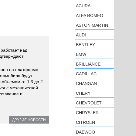
ACURA
ALFA ROMEO
ASTON MARTIN
AUDI
BENTLEY
 работает над
BMW
одтверждают
BRILLIANCE
троен на платформе
CADILLAC
автомобиля будут
 объемом от 1,3 до 2
CHANGAN
ься с механической
CHERY
появление и
CHEVROLET
CHRYSLER
ДРУГИЕ НОВОСТИ
CITROEN
DAEWOO