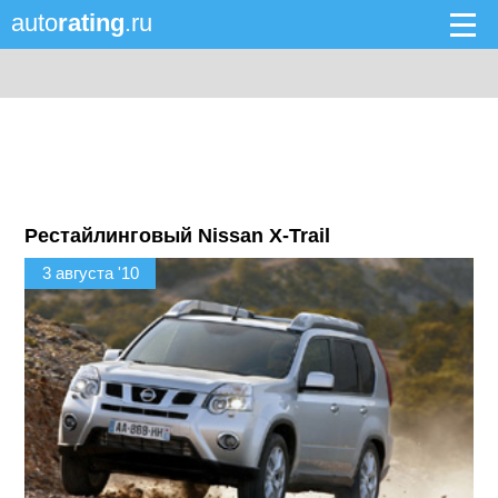
auto
rating
.ru
Рестайлинговый Nissan X-Trail
3 августа '10