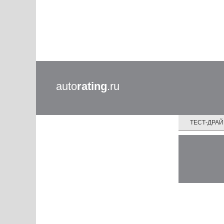
auto
rating
.ru
ТЕСТ-ДРА