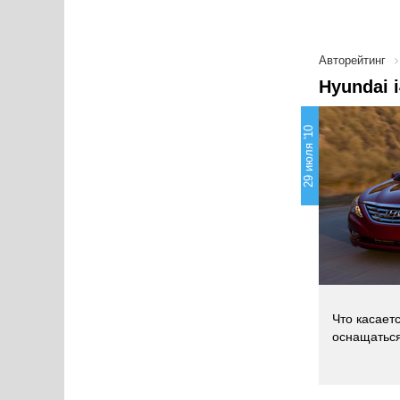
Авторейтинг
Hyundai 
29 июля '10
Что касает
оснащаться