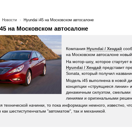
Новости
Hyundai i45 на Московском автосалоне
i45 на Московском автосалоне
Компания
Hyundai / Хендай
сооб
на Московском автосалоне новый
На мотор-шоу, которое стартует в
Hyundai / Хендай
представит пр
Sonata, который получил название
Модель i45 выполнена в новой д
концепции «струящиеся линии» и
динамичным силуэтом, смелыми
линиями и оригинальными решен
ся технической начинки, то пока информации немного, известно, чт
 как шестиступенчатым "автоматом", так и механикой.