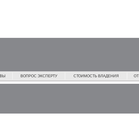
ЙВЫ
ВОПРОС ЭКСПЕРТУ
СТОИМОСТЬ ВЛАДЕНИЯ
О