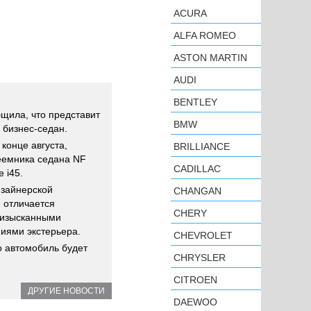
ACURA
ALFA ROMEO
ASTON MARTIN
AUDI
BENTLEY
щила, что представит
BMW
 бизнес-седан.
 конце августа,
BRILLIANCE
еемника седана NF
CADILLAC
 i45.
изайнерской
CHANGAN
 отличается
CHERY
 изысканными
иями экстерьера.
CHEVROLET
о автомобиль будет
CHRYSLER
CITROEN
ДРУГИЕ НОВОСТИ
DAEWOO