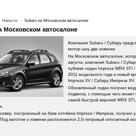
Новости
Subaru на Московском автосалоне
а Московском автосалоне
Компания Subaru / Субару предс
мотор-шоу две новинки.
На Московском автосалоне, котор
августа, компания Subaru / Суба
публике седан Impreza WRX STI 
2011 модельного года и новый кр
Impreza XV / Субару Импреза XV.
Обновленный седан получил мо
подвеску, с помощью чего может 
самой быстрой версией WRX STI,
ь.
совер, построенный на базе хэтчбека Impreza / Импреза, получил 
 Под капотом у новинки расположился 2,0-литровый оппозитный мо