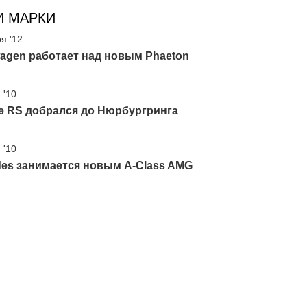
И МАРКИ
я '12
agen работает над новым Phaeton
 '10
e RS добрался до Нюрбургринга
 '10
des занимается новым A-Class AMG