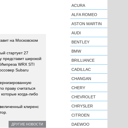
ACURA
ALFA ROMEO
ASTON MARTIN
AUDI
тавит на Московском
BENTLEY
BMW
ый стартует 27
ру представит широкой
BRILLIANCE
/ Импреза WRX STI
CADILLAC
оссовер Subaru
CHANGAN
дернизированную
CHERY
по праву считаться
 которые когда-либо
CHEVROLET
CHRYSLER
увеличенный клиренс
тор.
CITROEN
DAEWOO
ДРУГИЕ НОВОСТИ