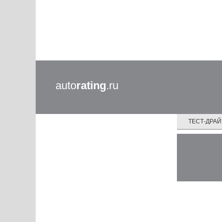
auto
rating
.ru
ТЕСТ-ДРА