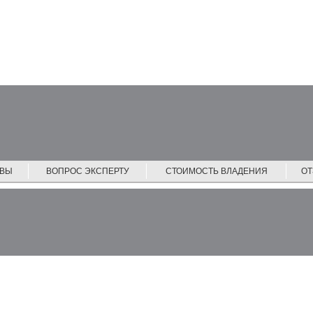
ЙВЫ
ВОПРОС ЭКСПЕРТУ
СТОИМОСТЬ ВЛАДЕНИЯ
О