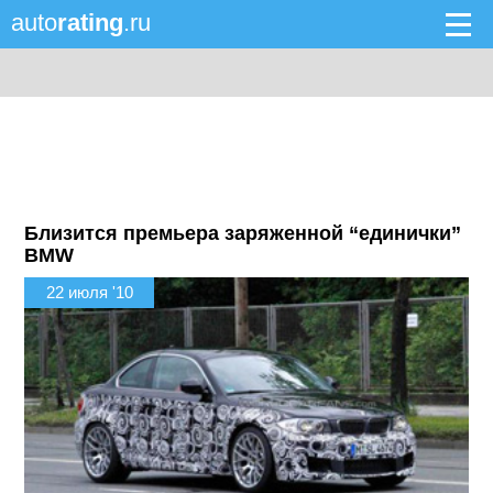
auto
rating
.ru
Близится премьера заряженной “единички”
BMW
22 июля '10