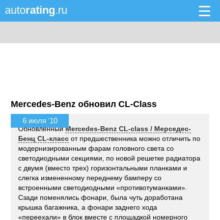
auto
rating
.ru
Mercedes-Benz обновил CL-Class
6 июля '10
Обновленный
Mercedes-Benz CL-class / Мерседес-
Бенц CL-класс
от предшественника можно отличить по
модернизированным фарам головного света со
светодиодными секциями, по новой решетке радиатора
с двумя (вместо трех) горизонтальными планками и
слегка измененному переднему бамперу со
встроенными светодиодными «противотуманками».
Сзади поменялись фонари, была чуть доработана
крышка багажника, а фонари заднего хода
«переехали» в блок вместе с площадкой номерного