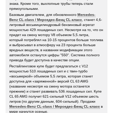
знака. Кроме того, выхлопные трубы теперь стали
прямоугольными.
Базовым двигателем, для обновленного
Mercedes-
Benz CL-class / Мерседес-Бенц CL-класс
, станет 4,6-
литровый восьмицилиндровый бензиновый агрегат
мощностью 429 лошадиных сил. Несмотря на то, что он
придет на смену мотору V8 объемом 5,5 литра,
который потреблял на 10-15 процентов больше топлива
и выбрасывал в атмосферу на 23 процента больше
вредных веществ, в названии модификации этого
автомобиля останутся цифры "550". Система полного
привода будет доступна в качестве опции.
Рестайлинговое купе будет предлагаться с V12
мощностью 510 лошадиных сил и с твин-турбо
«восьмеркой» объемом 5,5 литра, которая станет
доступна для «заряженной» версий CL 63 AMG
(название несмотря на смену мотора останется
прежним) и станет развивать 536 лошадиных сил. Купе
CL 65 AMG получит 621-сильный V12 объемом шесть
литров (по другим данным, 604-сильный). Продажи
Mercedes-Benz CL-class / Мерседес-Бенц CL-класс
в
мире начнутся осенью.