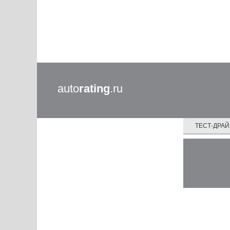
auto
rating
.ru
ТЕСТ-ДРА