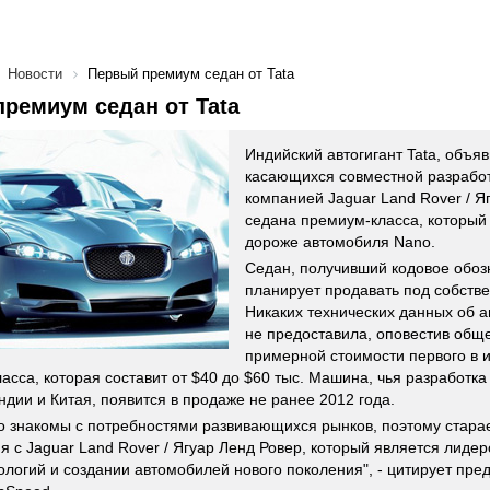
Новости
Первый премиум седан от Tata
ремиум седан от Tata
Индийский автогигант Tata, объяв
касающихся совместной разработ
компанией Jaguar Land Rover / Я
седана премиум-класса, который 
дороже автомобиля Nano.
Седан, получивший кодовое обоз
планирует продавать под собств
Никаких технических данных об 
не предоставила, оповестив обще
примерной стоимости первого в и
асса, которая составит от $40 до $60 тыс. Машина, чья разработка
ндии и Китая, появится в продаже не ранее 2012 года.
 знакомы с потребностями развивающихся рынков, поэтому стара
я с Jaguar Land Rover / Ягуар Ленд Ровер, который является лиде
ологий и создании автомобилей нового поколения", - цитирует пред