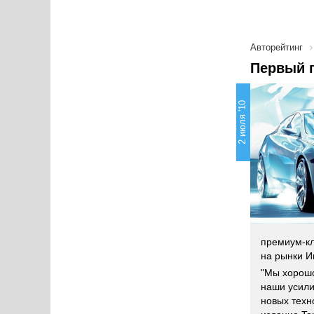
Авторейтинг
Первый п
2 июля '10
премиум-кл
на рынки И
"Мы хорошо
наши усили
новых техн