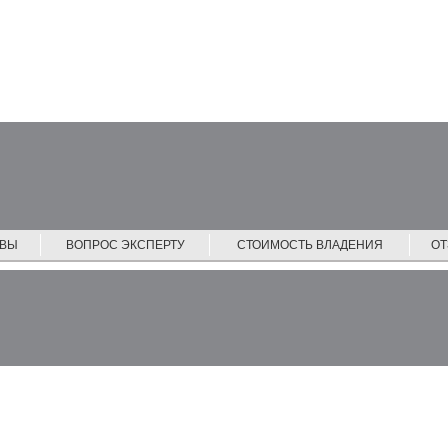
ЙВЫ
ВОПРОС ЭКСПЕРТУ
СТОИМОСТЬ ВЛАДЕНИЯ
О