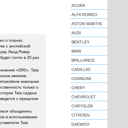
ACURA
ALFA ROMEO
ASTON MARTIN
AUDI
ил о планах,
BENTLEY
ки с английской
BMW
гуар Ленд Ровер
будет почти в 20 раз
BRILLIANCE
CADILLAC
начение «DR0», Tata
енным именем.
CHANGAN
автомобиле компания
ственность только о
CHERY
стории Tata седана
CHEVROLET
 ведется с прицелом
CHRYSLER
емся объединить
CITROEN
ром в использовании
ставителя Tata
DAEWOO