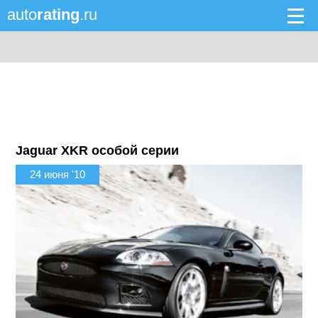
auto
rating
.ru
Jaguar XKR особой серии
24 июня '10