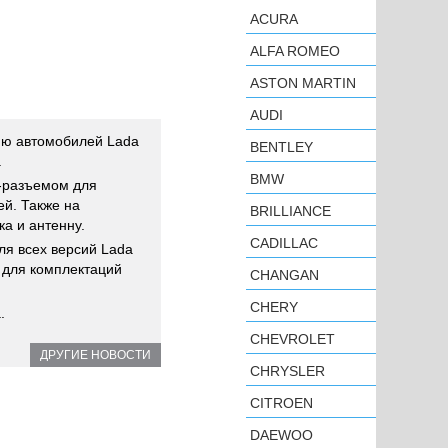
ACURA
ALFA ROMEO
ASTON MARTIN
AUDI
ию автомобилей Lada
BENTLEY
.
BMW
-разъемом для
й. Также на
BRILLIANCE
а и антенну.
CADILLAC
ля всех версий Lada
т для комплектаций
CHANGAN
CHERY
.
CHEVROLET
ДРУГИЕ НОВОСТИ
CHRYSLER
CITROEN
DAEWOO