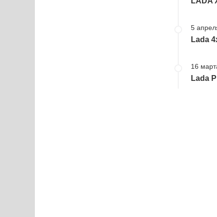
LADA X
5 апрел
Lada 4
16 март
Lada P