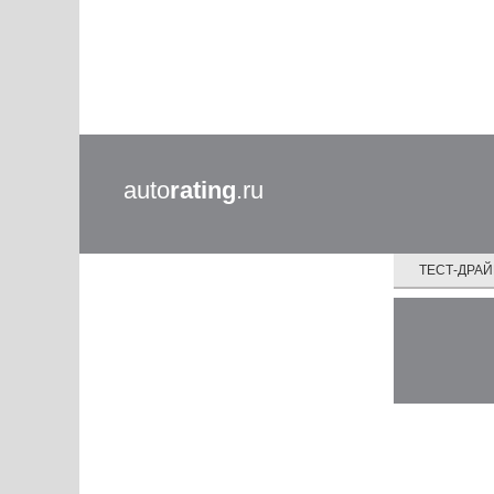
auto
rating
.ru
ТЕСТ-ДРА