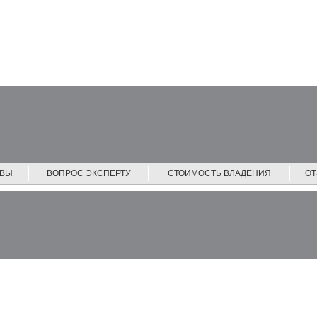
ЙВЫ
ВОПРОС ЭКСПЕРТУ
СТОИМОСТЬ ВЛАДЕНИЯ
О