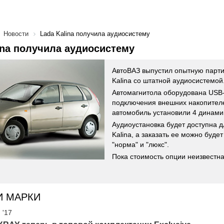
Новости
Lada Kalina получила аудиосистему
ina получила аудиосистему
АвтоВАЗ выпустил опытную парт
Kalina со штатной аудиосистемой
Автомагнитола оборудована USB
подключения внешних накопителе
автомобиль установили 4 динамик
Аудиоустановка будет доступна д
Kalina, а заказать ее можно буде
"норма" и "люкс".
Пока стоимость опции неизвестна
И МАРКИ
 '17