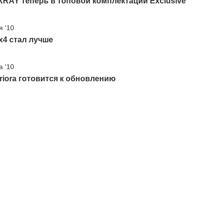
RAY теперь в топовой комплектации Exclusive
я '10
x4 стал лучше
а '10
riora готовится к обновлению