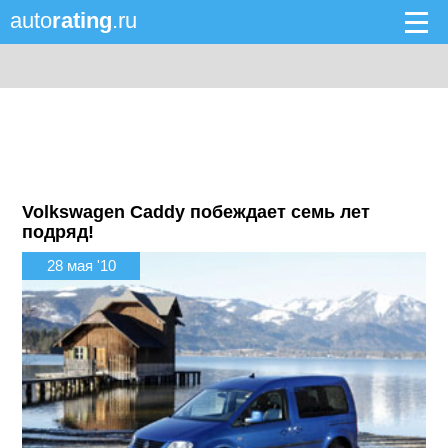
auto
rating
.ru
Volkswagen Caddy побеждает семь лет
подряд!
28 мая '10