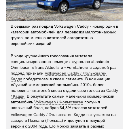
В седьмой раз подряд Volkswagen Caddy - номер один в
категории автомобилей для перевозки малотоннажных
грузов, по мнению читателей авторитетных
европейских изданий
В ходе крупнейшего голосования читатели
специализированных немецких журналов «Lastauto
Omnibus», «Trans Aktuell» и «Fernfahrer» в седьмой раз
подряд признали
Volkswagen Caddy / Фольксваген
Кадди
победителем в своем сегменте. В номинации
«Лучший коммерческий автомобиль 2010» более
половины читателей снова отдали свои голоса за
Caddy
/ Кадди
. В результате самый маленький коммерческий
автомобиль
Volkswagen / Фольксваген
получил
наивысший балл, набрав 64,3% голосов читателей.
Volkswagen Caddy / Фольксваген Кадди
выпускается на
заводе в Познани (Польша) и доступен в текущей
версии с 2004 года. Его можно заказать в разных