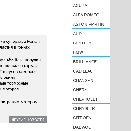
ACURA
ALFA ROMEO
ASTON MARTIN
AUDI
и суперкара Ferrari
BENTLEY
участия в гонках
BMW
ари 458 Italia получил
BRILLIANCE
не появился каркас
CADILLAC
" и рулевое колесо.
 с одним
CHANGAN
ные тормозные
м мотором
CHERY
CHEVROLET
5- литровым мотором
CHRYSLER
CITROEN
ДРУГИЕ НОВОСТИ
DAEWOO