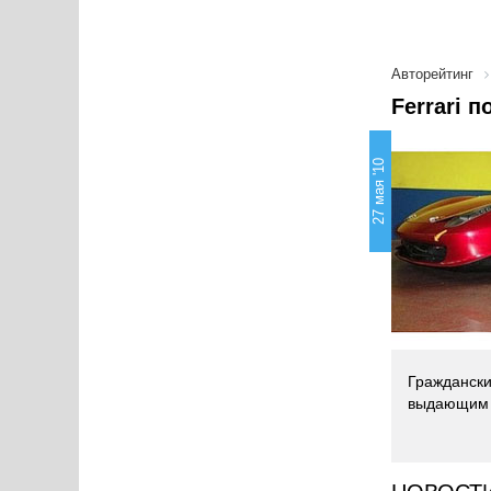
Авторейтинг
Ferrari п
27 мая '10
Гражданский
выдающим 5