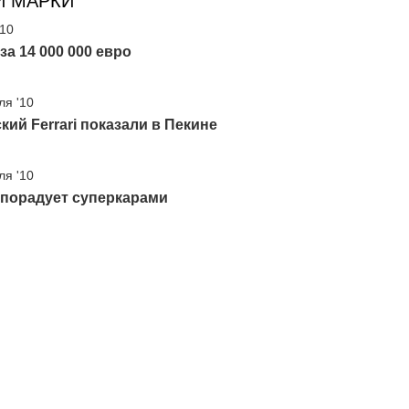
И МАРКИ
'10
 за 14 000 000 евро
ля '10
кий Ferrari показали в Пекине
ля '10
i порадует суперкарами