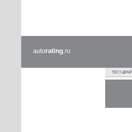
auto
rating
.ru
ТЕСТ-ДРА