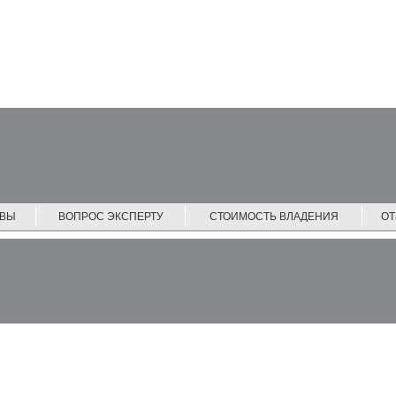
ЙВЫ
ВОПРОС ЭКСПЕРТУ
СТОИМОСТЬ ВЛАДЕНИЯ
О