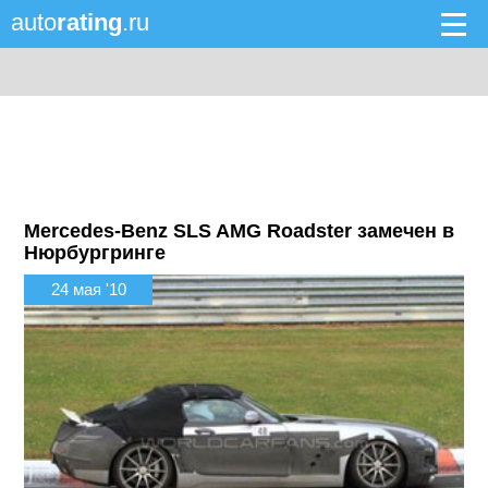
auto
rating
.ru
Mercedes-Benz SLS AMG Roadster замечен в
Нюрбургринге
24 мая '10