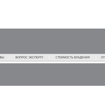
ЙВЫ
ВОПРОС ЭКСПЕРТУ
СТОИМОСТЬ ВЛАДЕНИЯ
О