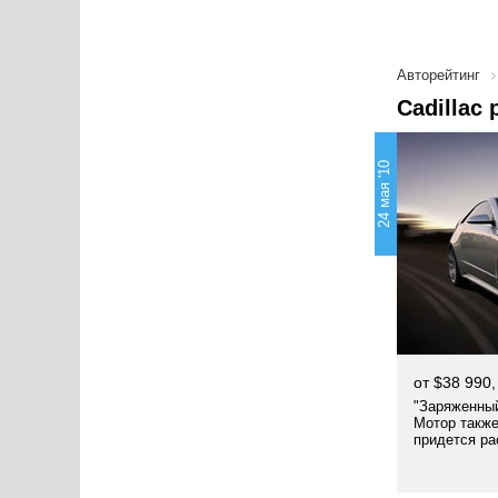
Авторейтинг
Cadillac
24 мая '10
от $38 990
"Заряженный
Мотор также
придется ра