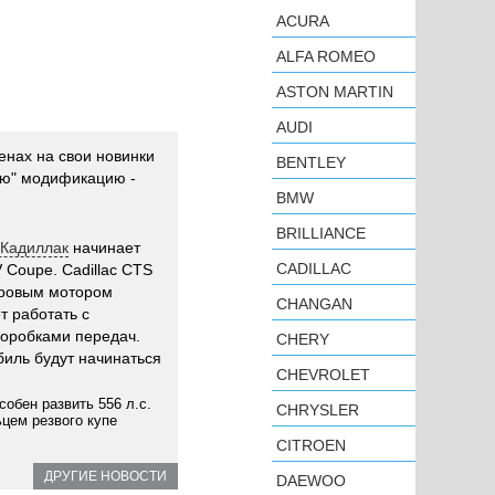
ACURA
ALFA ROMEO
ASTON MARTIN
AUDI
енах на свои новинки
BENTLEY
ую" модификацию -
BMW
BRILLIANCE
/ Кадиллак
начинает
CADILLAC
 Coupe. Cadillac CTS
тровым мотором
CHANGAN
т работать с
коробками передач.
CHERY
иль будут начинаться
CHEVROLET
обен развить 556 л.с.
CHRYSLER
цем резвого купе
CITROEN
ДРУГИЕ НОВОСТИ
DAEWOO