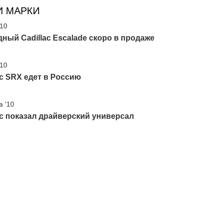
И МАРКИ
'10
ный Cadillac Escalade скоро в продаже
'10
ac SRX едет в Россию
а '10
ac показал драйверский универсал