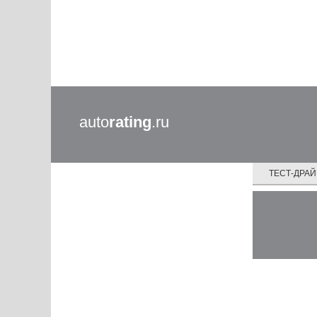
auto
rating
.ru
ТЕСТ-ДРА