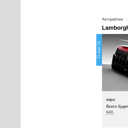
Авторейтинг
Lamborgh
21 мая '10
евро.
Всего буде
640
.