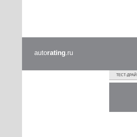
auto
rating
.ru
ТЕСТ-ДРА