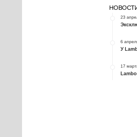
НОВОСТ
23 апре
Эксклю
6 апрел
У Lamb
17 март
Lambor