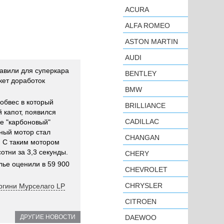
ACURA
ALFA ROMEO
ASTON MARTIN
AUDI
авили для суперкара
BENTLEY
кет доработок
BMW
обвес в который
BRILLIANCE
 капот, появился
CADILLAC
е "карбоновый"
ный мотор стал
CHANGAN
с. С таким мотором
отни за 3,3 секунды.
CHERY
ье оценили в 59 900
CHEVROLET
CHRYSLER
оргини Мурселаго LP
CITROEN
ДРУГИЕ НОВОСТИ
DAEWOO