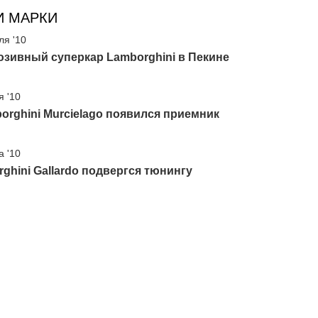
И МАРКИ
ля '10
зивный суперкар Lamborghini в Пекине
я '10
orghini Murcielago появился приемник
а '10
ghini Gallardo подвергся тюнингу