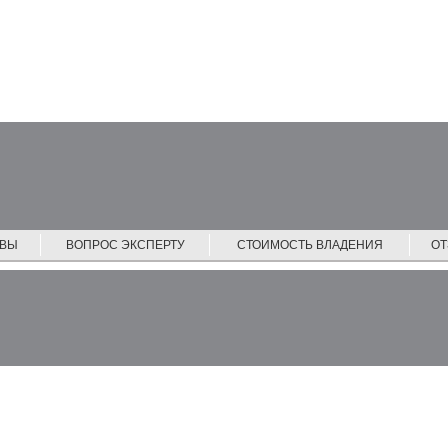
ЙВЫ
ВОПРОС ЭКСПЕРТУ
СТОИМОСТЬ ВЛАДЕНИЯ
О