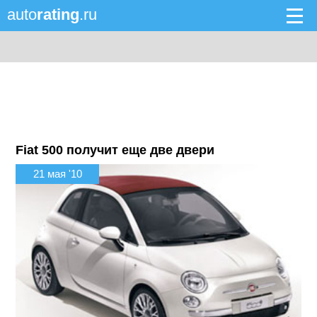
auto
rating
.ru
Fiat 500 получит еще две двери
21 мая '10