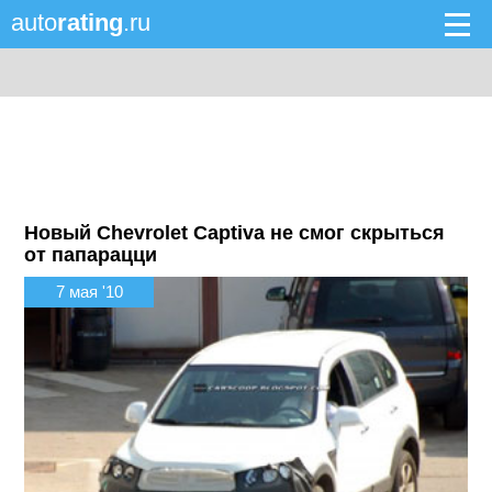
auto
rating
.ru
Новый Chevrolet Captiva не смог скрыться
от папарацци
7 мая '10