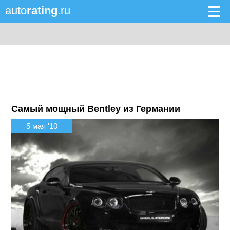
auto
rating
.ru
Самый мощный Bentley из Германии
5 мая '10