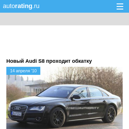
auto
rating
.ru
Новый Audi S8 проходит обкатку
14 апреля '10